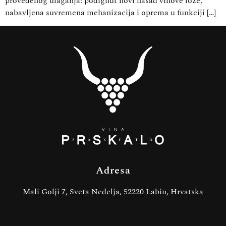
provedenog ulaganja: podignut novi nasad vinove loze,
nabavljena suvremena mehanizacija i oprema u funkciji […]
Adresa
Mali Golji 7, Sveta Nedelja, 52220 Labin, Hrvatska