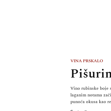
VINA PRSKALO
Pišuri
Vino rubinske boje s
laganim notama začin
punoća okusa kao re